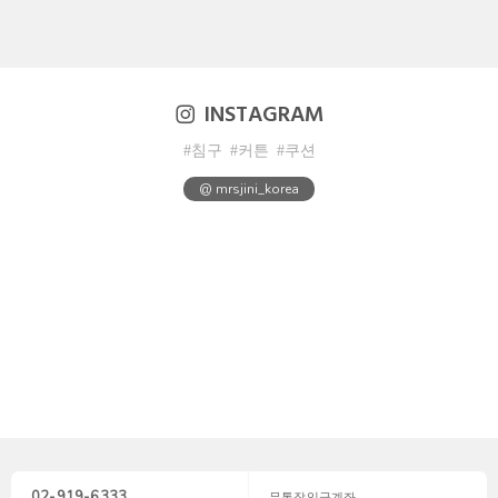
INSTAGRAM
#침구
#커튼
#쿠션
@ mrsjini_korea
02-919-6333
무통장입금계좌