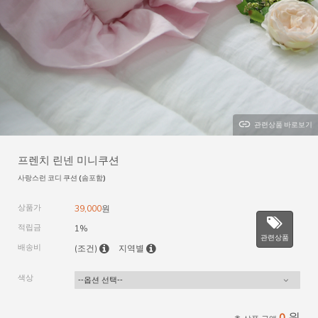
관련상품 바로보기
프렌치 린넨 미니쿠션
사랑스런 코디 쿠션 (솜포함)
상품가
39,000
원
적립금
1%
관련상품
배송비
(조건)
지역별
색상
원
0