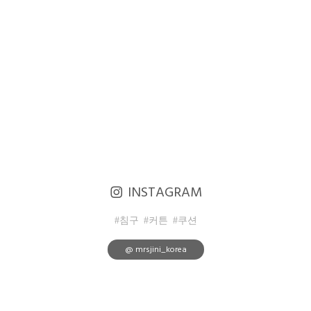
INSTAGRAM
#침구
#커튼
#쿠션
@ mrsjini_korea