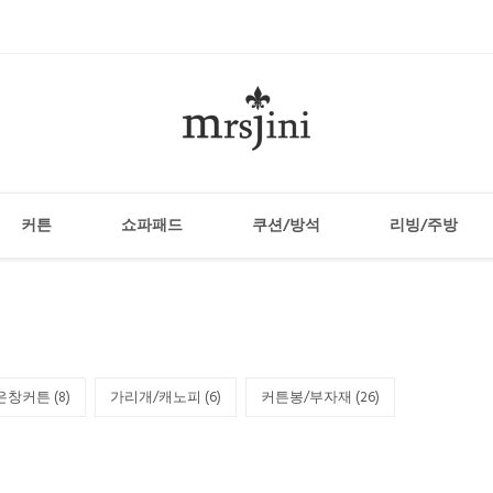
커튼
쇼파패드
쿠션/방석
리빙/주방
은창커튼 (
8
)
가리개/캐노피 (
6
)
커튼봉/부자재 (
26
)