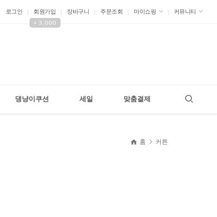
로그인
회원가입
장바구니
주문조회
마이쇼핑
커뮤니티
+ 3,000
댕냥이쿠션
세일
맞춤결제
현재 위치
홈
커튼