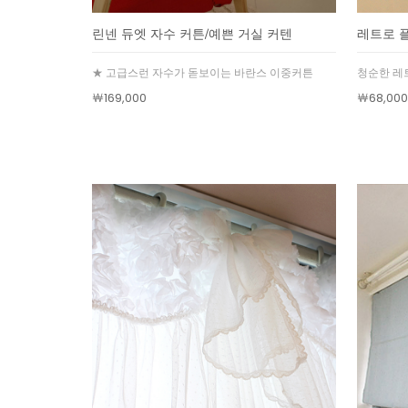
린넨 듀엣 자수 커튼/예쁜 거실 커텐
레트로 
★ 고급스런 자수가 돋보이는 바란스 이중커튼
청순한 레
￦169,000
￦68,000