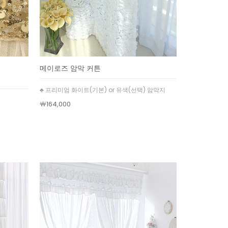
메이로즈 암막 커튼
♣ 프리미엄 화이트(기본) or 유색(선택) 암막지
￦164,000