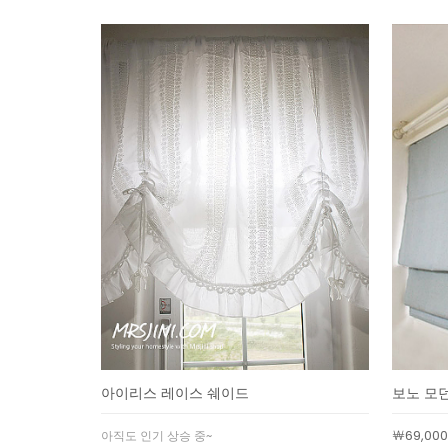
아이리스 레이스 쉐이드
보노 모
￦69,000
아직도 인기 상승 중~