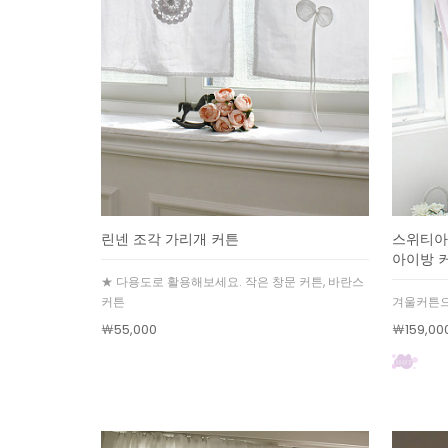
린넨 조각 가리개 커튼
스위티아
아이방 
★ 다용도로 활용해보세요. 작은 창문 커튼, 바란스
커튼
겨울커튼으
￦55,000
￦159,00