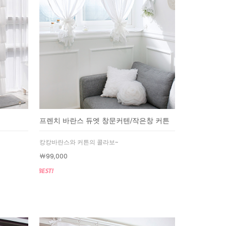
프렌치 바란스 듀엣 창문커텐/작은창 커튼
캉캉바란스와 커튼의 콜라보~
￦99,000