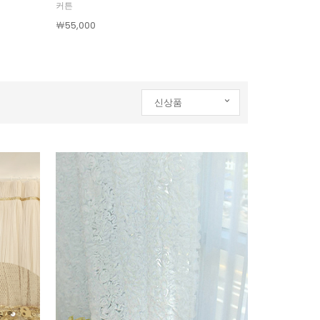
커튼
￦55,000
신상품
신상품
인기순
상품명
낮은가격
높은가격
제조사