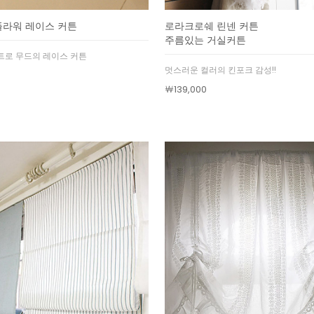
플라워 레이스 커튼
로라크로쉐 린넨 커튼
주름있는 거실커튼
트로 무드의 레이스 커튼
멋스러운 컬러의 킨포크 감성!!
￦139,000