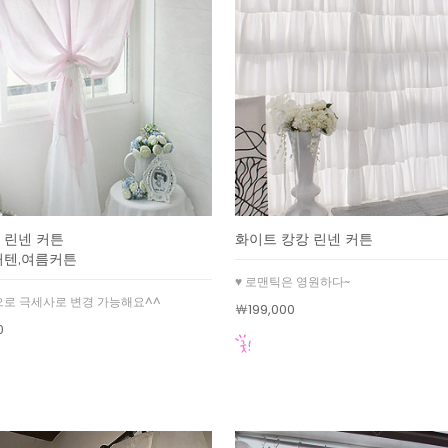
 린넨 커튼
화이트 캉캉 린넨 커튼
커텐,여름커튼
♥ 로맨틱은 영원하다~
로 극세사로 변경 가능해요^^
￦199,000
0