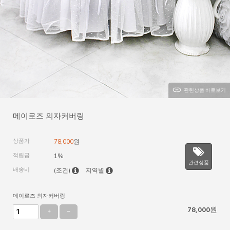
관련상품 바로보기
메이로즈 의자커버링
상품가
78,000
원
적립금
1%
관련상품
배송비
(조건)
지역별
메이로즈 의자커버링
78,000
원