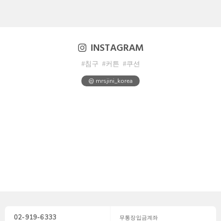
INSTAGRAM
#침구
#커튼
#쿠션
@ mrsjini_korea
02-919-6333
무통장입금계좌