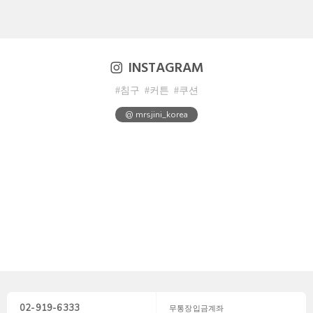
INSTAGRAM
#침구
#커튼
#쿠션
@ mrsjini_korea
02-919-6333
무통장입금계좌