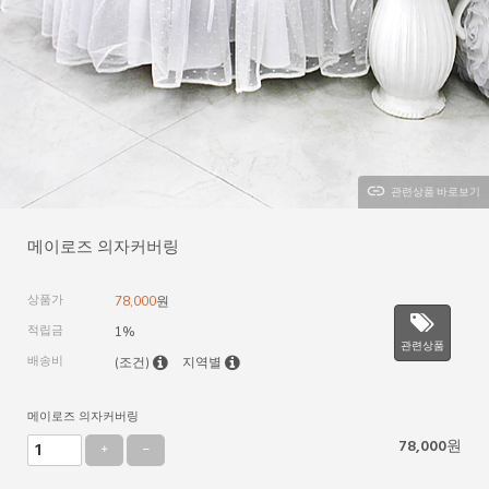
관련상품 바로보기
메이로즈 의자커버링
상품가
78,000
원
적립금
1%
관련상품
배송비
(조건)
지역별
메이로즈 의자커버링
78,000
원