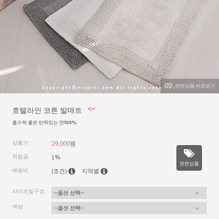
관련상품 바로보기
호텔라인 코튼 발매트
흡수력 좋은 탄력있는 면100%
상품가
29,000
원
적립금
1%
관련상품
배송비
(조건)
지역별
사이즈및구성
색상