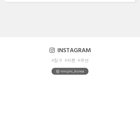
INSTAGRAM
#침구
#커튼
#쿠션
@ mrsjini_korea